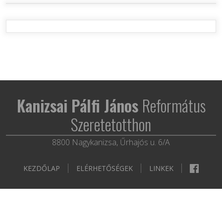
Kanizsai Pálfi János
Református
Szeretetotthon
8800 Nagykanizsa, Űrhajós u. 6/A
KEZDŐLAP
ELÉRHETŐSÉGEK
LINKEK